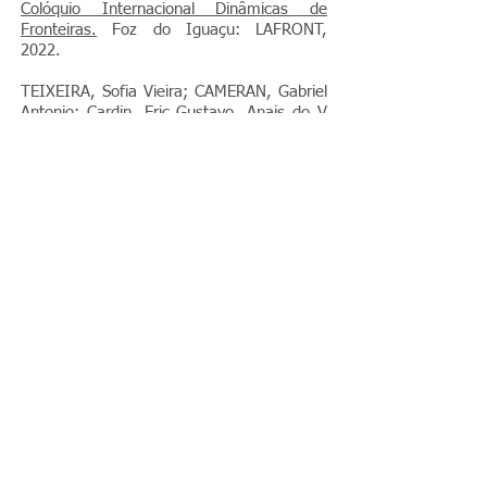
Colóquio Internacional Dinâmicas de
Fronteiras.
Foz do Iguaçu: LAFRONT,
2022.
TEIXEIRA, Sofia Vieira; CAMERAN, Gabriel
Antonio; Cardin, Eric Gustavo. Anais do
V
Colóquio Internacional Dinâmicas de
Fronteiras
. Foz do Iguaçu: LAFRONT,
2024.
PDF
© 2023 por Consultoria
estratégica. Orgulhosamente criado por
Wix.com